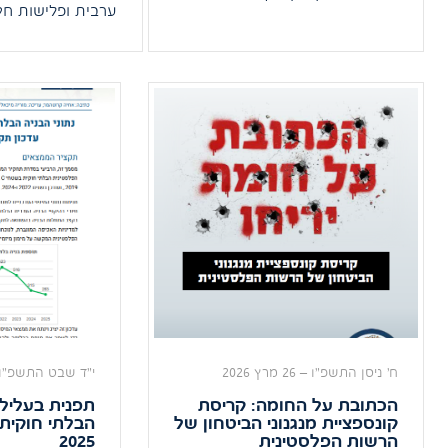
ערבית ופלישות חק
לזה להתרחש? מדוע זה קורה? מה
ענק בתוך שטחי ה
הן ההשלכות ומה מדינת ישראל
ביהודה ושומרון. 
צריכה לעשות? קראו את נייר
על ניתוח מעמיק ש
העמדה שהפקנו לקראת דיון
שיזמנו בכנסת בנושא.
כי בשנים אלו זינ
הבלתי חוקיים בש
ביהודה ושומרון בש
קראו […]
ח' ניסן התשפ"ו
–
26 מרץ 2026
י"ד שבט התשפ"ו
הכתובת על החומה: קריסת
תפנית בעלילה
קונספציית מנגנוני הביטחון של
הבלתי חוקית 
הרשות הפלסטינית
2025