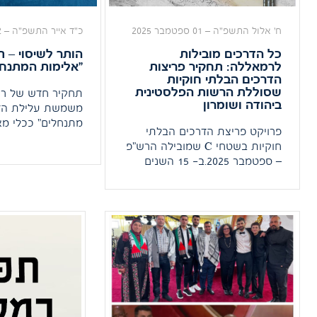
ח' אלול התשפ"ה
–
01 ספטמבר 2025
כ"ד אייר התשפ"ה
–
22
כל הדרכים מובילות
הותר לשיסוי – 
לרמאללה: תחקיר פריצות
"אלימות המתנחל
הדרכים הבלתי חוקיות
שסוללת הרשות הפלסטינית
תחקיר חדש של רג
ביהודה ושומרון
משמשת עלילת הדם
מתנחלים" ככלי מ
פרויקט פריצת הדרכים הבלתי
לדה-לגיטימציה ש
חוקיות בשטחי C שמובילה הרש"פ
ומדינת ישראל.
– ספטמבר 2025.ב- 15 השנים
האחרונות, פועלת הרשות
הפלסטינית להשתלטות על שטחי
C שהינם בשליטהישראלית מלאה,
וזאת בניגוד מוחלט לחוקי התכנון
והבניה ולהסכמי אוסלו. בשנת
2009 השיקראש הממשלה
הפלסטינית דאז, סלאם פיאד, את
התכנית להקמת מדינה פלסטינית
ביהודהושומרון, שבירתה מזרח
ירושלים. התכנית אסטרטגית