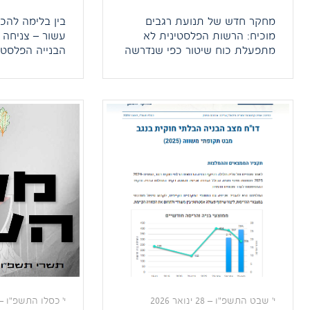
מחקר חדש של תנועת רגבים
בין בלימה להכ
מוכיח: הרשות הפלסטינית לא
מתפעלת כוח שיטור כפי שנדרשה
הבנייה הפלסטינ
לעשות על פי הסכמי אוסלו, אלא
נתוני הבניה ש
מאמנת כוח קומנדו מיוחד עם
חושף שינוי מג
אמצעים ויכולות ללוחמה בשטח
קצב התחלות ה
בנוי, לחימת לילה, כיבוש ערים
בשטחי C
ועוד. מדינת ישראל וצה"ל עדיין
לשנות השיא. מ
מתייחסים לרש"פ כאל אחת
רגבים: "מדובר 
מזרועות הבטחון האזוריות, בעוד
אכיפה ונוכחות
שמדובר בפועל בצבא שמאומן
המערכה רחוקה
לפנות נגד המדינה בהזדמנות […]
כבר חולשת על
י' שבט התשפ"ו
–
28 ינואר 2026
י' כסלו התשפ"ו
–