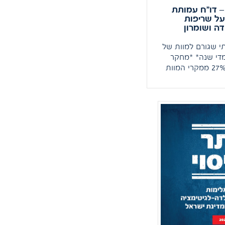
– דו"ח עמותת
 על שריפות
ה ושומרון
י שגורם למוות של
ים מדי שנה* *מחקר
חדש חושף כי 27% ממקרי המוות
ישראל מקורם
יו"ש וטוען כי
ינית משתמשת
כ"מנוף פוליטי".
דינת ישראל היא
סוגל ומחויב
* מחקר מקיף של
כשיו' שמפורסם
הכותרת "מסך