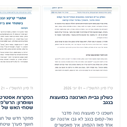
בעיר.המחקר משלב ניתוח תכנוני
להיסטוריה האז
עדכני של מצב השטחים הפתוחים
בעזרת תצלומי א
בירושלים עם בחינה אסטרטגית
הכפר, ומציב א
רחבת היקף שמטרתה למפות את
המתבקשת – ל
היקף הבעיה ואת מאפייניה, לסמן
האכיפה בו לרא
את הגורמים לה ולשרטט חזון
של רשויות הא
לפעולה אפשרית לפתרון.
ט"ז סיון התשפ"ו
–
01 יוני 2026
ה' סיון התשפ"ו
–
21 מאי 2026
כשלון גביית הארנונה במועצות
הפקרות אסטרטג
בנגב
ושומרון: הרש"
שטחי האש של צ
חשפנו כי מועצות נווה מדבר
מחקר חדש של תנו
ואל-קסום בנגב לא גבו ארנונה יום
חושף מערך שיטתי 
אחד מאז הקמתן. איך מאפשרים