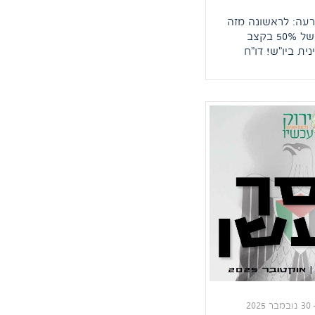
רעה: לראשונה מזה
עשור – צניחה של 50% בקצב
ית ביו"ש! דו"ח
ל תנועת רגבים
מה דרמטי בשטח:
בנייה הערבית
 נחתך בחצי בהשוואה
איר דויטש, מנכ"ל
בהישג של מדיניות
 בשטח, אך
 מסיום – הרש"פ
 שטח […]
30 נובמבר 2025