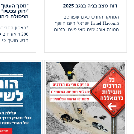
דוח מצב בניה בנגב 2025
"מסך העשן" 
"ירוק עכשיו"
הפסולת ביהוד
המחקר החדש שלנו שפורסם
בIsrael Hayom ישראל היום חושף
*האסון הסביבת
תמונה אופטימית מאי פעם: בזכות
1,300 אזרח
עבודה מאומצת יחד עם מדיניות
השרים עמיחי שיקלי – Amichai
מזיהום אוויר ב
Chikli ואיתמר בן גביר חלה ירידה
בשריפת פסולת ב
חדה בבניה הבלתי חוקית בנגב
הרשות הפלסט
ובלימת הפלישה לקרקעות חדשות.
במשבר הסביבתי 
ירוק עכשיו: "מ
הגורם היחיד שמ
לקחת אחריות"
עמותת 'ירוק ע
לראשונה תחת 
העשן" […]