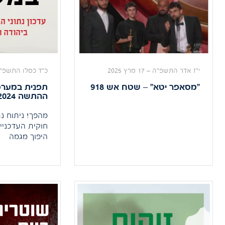
ומפורטת, ויוצאת מנקודת […]
י"ז אדר התשפ"ה
–
17 מרץ 2025
כ"ד כסלו התשפ"
"מסאפר יטא" – שטח אש 918
תפנית במער
ההתשה 2024
מהפך! ניתוח נת
חוקית העדכניי
היפוך מגמה