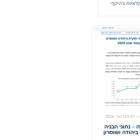
לאיות בהיקפי
אש של צה"ל
המחקר מתבסס
ל תצלומי
משנת 2009 ועד שנת 2025 ומוכיח
ק מספר המבנים
טחי האש
יעור של
כ-560%, ועומד על 5,722 מבנים.
–
01 פברואר 2026
 – נתוני הבניה
ביהודה ושומרון