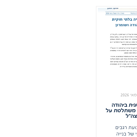
ורית וממחיש
וויר את סיפורו של
ת הדרישה
העלות את
ש סדרי העדיפות
כיפה.
ית ביהודה
פ משתלטת על
ה"ל
עת רגבים
של בנייה